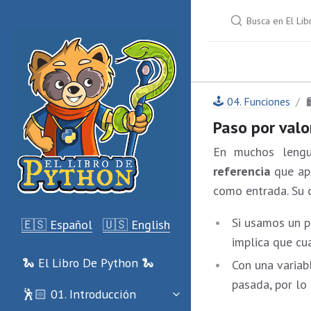
🕹 04. Funciones

Paso por valo
En muchos lengu
referencia
que apl
como entrada. Su 
Si usamos un 
🇪🇸 Español
🇺🇸 English
implica que cu
🐍 El Libro De Python 🐍
Con una varia
pasada, por lo 
🕺🏻 01. Introducción