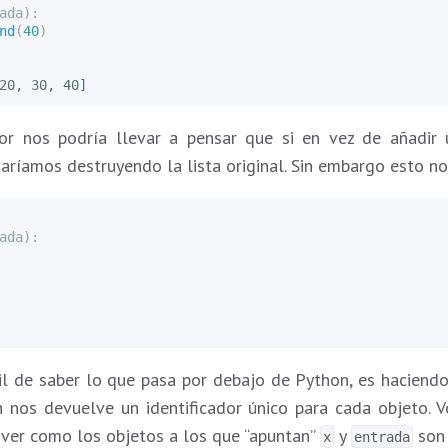
ada
):
nd
(
40
)
ior nos podría llevar a pensar que si en vez de añadi
taríamos destruyendo la lista original. Sin embargo esto no
ada
):
l de saber lo que pasa por debajo de Python, es haciendo
n nos devuelve un identificador único para cada objeto. V
er como los objetos a los que “apuntan”
y
son 
x
entrada