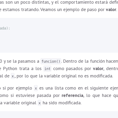
as son un poco distintas, y el comportamiento estará defin
ue estamos tratando. Veamos un ejemplo de paso por
valor
.
ada
):
0 y se la pasamos a
. Dentro de la función hace
funcion()
e Python trata a los
como pasados por
valor
, dentr
int
cal de
, por lo que la variable original no es modificada.
x
 si por ejemplo
es una lista como en el siguiente eje
x
como si estuviese pasada por
referencia
, lo que hace q
La variable original
ha sido modificada.
x