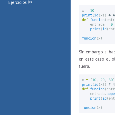
Ejercicios 🆕
x
=
10
print
(
id
(
x
))
def
funcion
(
entr
entrada
=
0
print
(
id
(
ent
funcion
(
x
)
Sin embargo si ha
en este caso el o
fuera.
x
=
[
10
,
20
,
30
]
print
(
id
(
x
))
def
funcion
(
entr
entrada
.
appe
print
(
id
(
ent
funcion
(
x
)