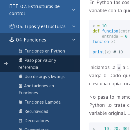
En Python las cos
🏄🏻‍♀️ 02. Estructuras de
variable con la q
control
📦 03. Tipos y estructuras
x
=
10
def
funcion
(
entr
entrada
=
0
🕹 04. Funciones
funcion
(
x
)
📗 Funciones en Python
print
(
x
)
📙 Paso por valor y
Iniciamos la
a 1
referencia
x
valga 0. Dado qu
📙 Uso de args y kwargs
crea una copia lo
📙 Anotaciones en
Funciones
No pasa lo mismo
📙 Funciones Lambda
Python lo trata 
📙 Recursividad
variable original. 
📕 Decoradores
x
=
[
10
,
20
,
30
]
📕 Generadores