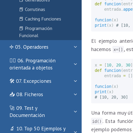
def
funcion
(
entr
📕 Corrutinas
entrada
.
appe
📕 Caching Funciones
funcion
(
x
)
print
(
x
)
📕 Programación
Funcional
El ejemplo anter
➗ 05. Operadores
hacemos
, es
x=[]
🏄‍♂️ 06. Programación
x
=
[
10
,
20
,
30
]
orientada a objetos
def
funcion
(
entr
entrada
=
[]
🛠 07. Excepciones
funcion
(
x
)
print
(
x
)
📥 08. Ficheros
🚀 09. Test y
Una forma muy úti
Documentación
. Esta funció
id()
🔬 10. Top 50 Ejemplos y
ejemplo podemos v