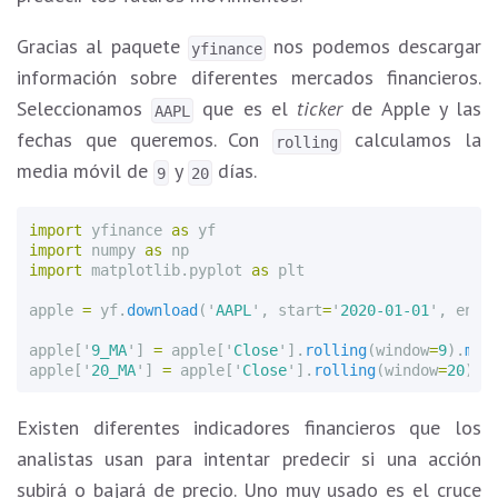
Gracias al paquete
nos podemos descargar
yfinance
información sobre diferentes mercados financieros.
Seleccionamos
que es el
ticker
de Apple y las
AAPL
fechas que queremos. Con
calculamos la
rolling
media móvil de
y
días.
9
20
import
yfinance
as
yf
import
numpy
as
np
import
matplotlib.pyplot
as
plt
apple
=
yf
.
download
(
'
AAPL
'
,
start
=
'
2020-01-01
'
,
end
=
apple
[
'
9_MA
'
]
=
apple
[
'
Close
'
].
rolling
(
window
=
9
).
mea
apple
[
'
20_MA
'
]
=
apple
[
'
Close
'
].
rolling
(
window
=
20
).
m
Existen diferentes indicadores financieros que los
analistas usan para intentar predecir si una acción
subirá o bajará de precio. Uno muy usado es el cruce