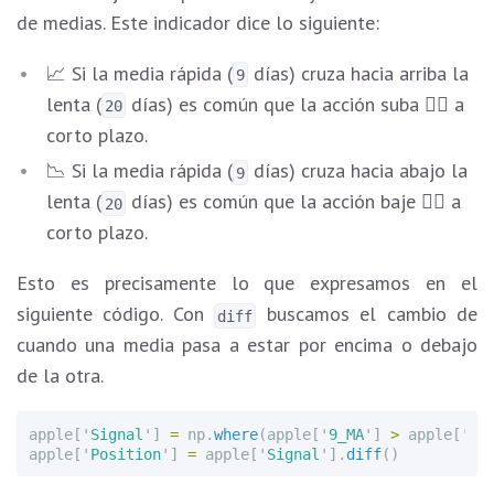
de medias. Este indicador dice lo siguiente:
📈 Si la media rápida (
días) cruza hacia arriba la
9
lenta (
días) es común que la acción suba ☝🏼 a
20
corto plazo.
📉 Si la media rápida (
días) cruza hacia abajo la
9
lenta (
días) es común que la acción baje 👇🏼 a
20
corto plazo.
Esto es precisamente lo que expresamos en el
siguiente código. Con
buscamos el cambio de
diff
cuando una media pasa a estar por encima o debajo
de la otra.
apple
[
'
Signal
'
]
=
np
.
where
(
apple
[
'
9_MA
'
]
>
apple
[
'
20
apple
[
'
Position
'
]
=
apple
[
'
Signal
'
].
diff
()