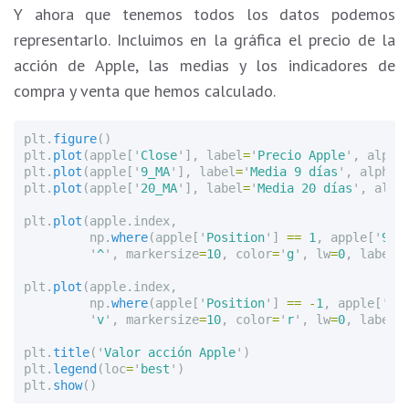
Y ahora que tenemos todos los datos podemos
representarlo. Incluimos en la gráfica el precio de la
acción de Apple, las medias y los indicadores de
compra y venta que hemos calculado.
plt
.
figure
()
plt
.
plot
(
apple
[
'
Close
'
],
label
=
'
Precio Apple
'
,
alpha
plt
.
plot
(
apple
[
'
9_MA
'
],
label
=
'
Media 9 días
'
,
alpha
=
plt
.
plot
(
apple
[
'
20_MA
'
],
label
=
'
Media 20 días
'
,
alph
plt
.
plot
(
apple
.
index
,
np
.
where
(
apple
[
'
Position
'
]
==
1
,
apple
[
'
9_M
'
^
'
,
markersize
=
10
,
color
=
'
g
'
,
lw
=
0
,
label
=
plt
.
plot
(
apple
.
index
,
np
.
where
(
apple
[
'
Position
'
]
==
-
1
,
apple
[
'
9_
'
v
'
,
markersize
=
10
,
color
=
'
r
'
,
lw
=
0
,
label
=
plt
.
title
(
'
Valor acción Apple
'
)
plt
.
legend
(
loc
=
'
best
'
)
plt
.
show
()