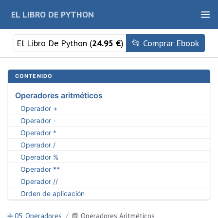
EL LIBRO DE PYTHON
El Libro De Python (
24.95 €
)
📂 Comprar Ebook
CONTENIDO
Operadores aritméticos
Operador +
Operador -
Operador *
Operador /
Operador %
Operador **
Operador //
Orden de aplicación
➗ 05. Operadores
📗 Operadores Aritméticos