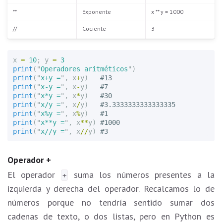
**
Exponente
x ** y = 1000
//
Cociente
3
x
=
10
;
y
=
3
print
(
"
Operadores aritméticos
"
)
print
(
"
x+y =
"
,
x
+
y
)
print
(
"
x-y =
"
,
x
-
y
)
print
(
"
x*y =
"
,
x
*
y
)
print
(
"
x/y =
"
,
x
/
y
)
print
(
"
x%y =
"
,
x
%
y
)
print
(
"
x**y =
"
,
x
**
y
)
print
(
"
x//y =
"
,
x
//
y
)
Operador +
El operador
suma los números presentes a la
+
izquierda y derecha del operador. Recalcamos lo de
números porque no tendría sentido sumar dos
cadenas de texto, o dos listas, pero en Python es