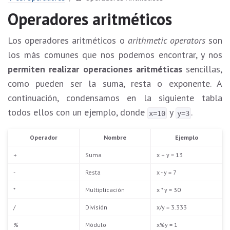
Operadores aritméticos
Los operadores aritméticos o
arithmetic operators
son
los más comunes que nos podemos encontrar, y nos
permiten realizar operaciones aritméticas
sencillas,
como pueden ser la suma, resta o exponente. A
continuación, condensamos en la siguiente tabla
todos ellos con un ejemplo, donde
y
.
x=10
y=3
Operador
Nombre
Ejemplo
+
Suma
x + y = 13
-
Resta
x - y = 7
*
Multiplicación
x * y = 30
/
División
x/y = 3.333
%
Módulo
x%y = 1