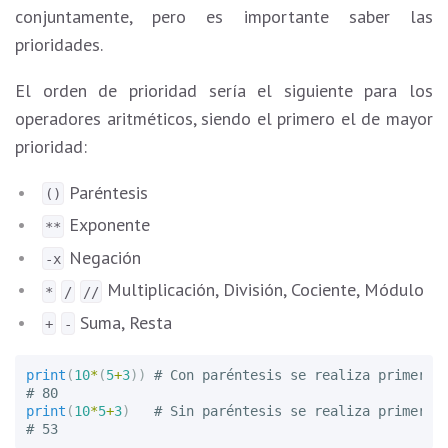
conjuntamente, pero es importante saber las
prioridades.
El orden de prioridad sería el siguiente para los
operadores aritméticos, siendo el primero el de mayor
prioridad:
Paréntesis
()
Exponente
**
Negación
-x
Multiplicación, División, Cociente, Módulo
*
/
//
Suma, Resta
+
-
print
(
10
*
(
5
+
3
))
# Con paréntesis se realiza primero l
print
(
10
*
5
+
3
)
# Sin paréntesis se realiza primero l