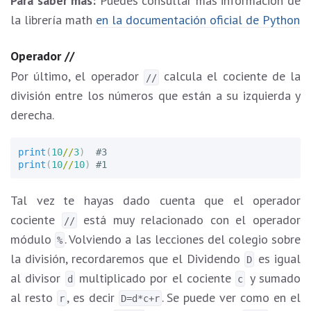
Para saber más:
Puedes consultar más información de
la librería math
en la documentación oficial de Python
Operador //
Por último, el operador
calcula el cociente de la
//
división entre los números que están a su izquierda y
derecha.
print
(
10
//
3
)
print
(
10
//
10
)
Tal vez te hayas dado cuenta que el operador
cociente
está muy relacionado con el operador
//
módulo
. Volviendo a las lecciones del colegio sobre
%
la división, recordaremos que el Dividendo
es igual
D
al divisor
multiplicado por el cociente
y sumado
d
c
al resto
, es decir
. Se puede ver como en el
r
D=d*c+r