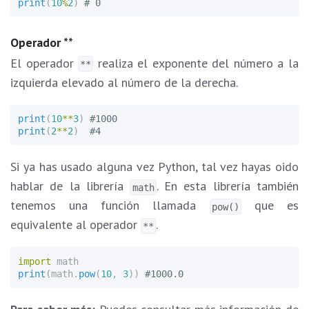
print
(
10
%
2
)
Operador **
El operador
realiza el exponente del número a la
**
izquierda elevado al número de la derecha.
print
(
10
**
3
)
print
(
2
**
2
)
Si ya has usado alguna vez Python, tal vez hayas oido
hablar de la librería
. En esta librería también
math
tenemos una función llamada
que es
pow()
equivalente al operador
.
**
import
math
print
(
math
.
pow
(
10
,
3
))