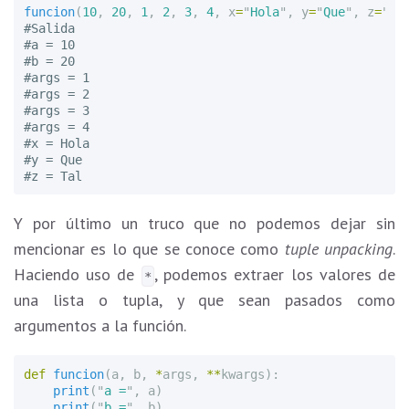
funcion
(
10
,
20
,
1
,
2
,
3
,
4
,
x
=
"
Hola
"
,
y
=
"
Que
"
,
z
=
"
Ta
#Salida

#a = 10

#b = 20

#args = 1

#args = 2

#args = 3

#args = 4

#x = Hola

#y = Que

Y por último un truco que no podemos dejar sin
mencionar es lo que se conoce como
tuple unpacking
.
Haciendo uso de
, podemos extraer los valores de
*
una lista o tupla, y que sean pasados como
argumentos a la función.
def
funcion
(
a
,
b
,
*
args
,
**
kwargs
):
print
(
"
a =
"
,
a
)
print
(
"
b =
"
,
b
)