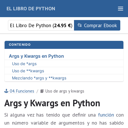
EL LIBRO DE PYTHON
El Libro De Python (
24.95 €
)
📂 Comprar Ebook
CONTENIDO
Args y Kwargs en Python
Uso de *args
Uso de **kwargs
Mezclando *args y **kwargs
🕹 04. Funciones
📙 Uso de args y kwargs
Args y Kwargs en Python
Si alguna vez has tenido que definir una
función
con
un número variable de argumentos y no has sabido