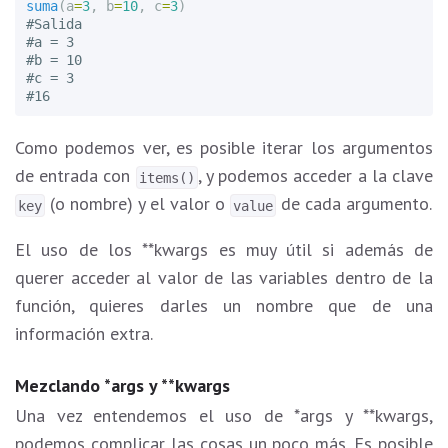
suma
(
a
=
3
,
b
=
10
,
c
=
3
)
#Salida

#a = 3

#b = 10

#c = 3

Como podemos ver, es posible iterar los argumentos
de entrada con
, y podemos acceder a la clave
items()
(o nombre) y el valor o
de cada argumento.
key
value
El uso de los **kwargs es muy útil si además de
querer acceder al valor de las variables dentro de la
función, quieres darles un nombre que de una
información extra.
Mezclando *args y **kwargs
Una vez entendemos el uso de *args y **kwargs,
podemos complicar las cosas un poco más. Es posible