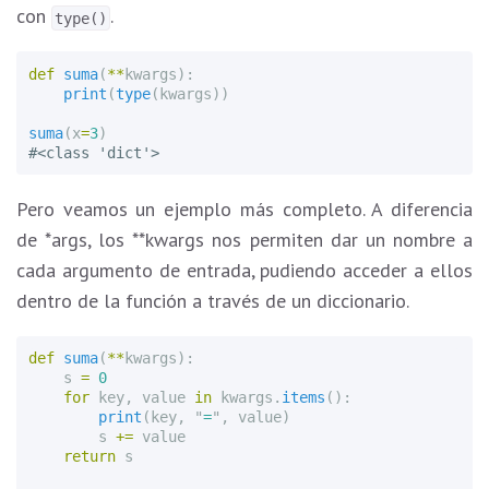
con
.
type()
def
suma
(
**
kwargs
):
print
(
type
(
kwargs
))
suma
(
x
=
3
)
Pero veamos un ejemplo más completo. A diferencia
de *args, los **kwargs nos permiten dar un nombre a
cada argumento de entrada, pudiendo acceder a ellos
dentro de la función a través de un diccionario.
def
suma
(
**
kwargs
):
s
=
0
for
key
,
value
in
kwargs
.
items
():
print
(
key
,
"
=
"
,
value
)
s
+=
value
return
s