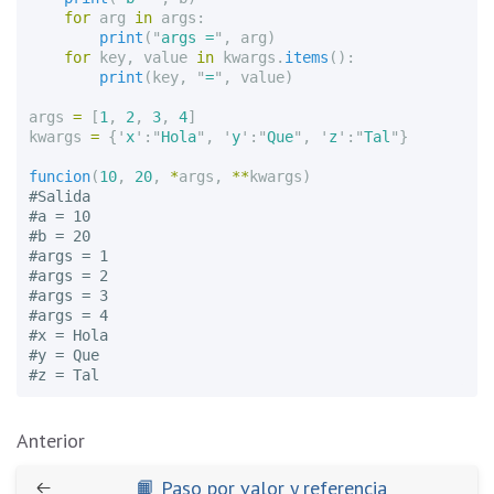
for
arg
in
args
:
print
(
"
args =
"
,
arg
)
for
key
,
value
in
kwargs
.
items
():
print
(
key
,
"
=
"
,
value
)
args
=
[
1
,
2
,
3
,
4
]
kwargs
=
{
'
x
'
:
"
Hola
"
,
'
y
'
:
"
Que
"
,
'
z
'
:
"
Tal
"
}
funcion
(
10
,
20
,
*
args
,
**
kwargs
)
#Salida

#a = 10

#b = 20

#args = 1

#args = 2

#args = 3

#args = 4

#x = Hola

#y = Que

Anterior
📙 Paso por valor y referencia