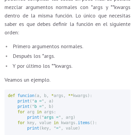
mezclar argumentos normales con *args y **kwargs
dentro de la misma función. Lo único que necesitas
saber es que debes definir la función en el siguiente
orden:
Primero argumentos normales.
Después los *args.
Y por último los **kwargs.
Veamos un ejemplo.
def
funcion
(
a
,
b
,
*
args
,
**
kwargs
):
print
(
"
a =
"
,
a
)
print
(
"
b =
"
,
b
)
for
arg
in
args
:
print
(
"
args =
"
,
arg
)
for
key
,
value
in
kwargs
.
items
():
print
(
key
,
"
=
"
,
value
)