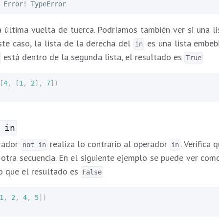
 última vuelta de tuerca. Podríamos también ver si una li
este caso, la lista de la derecha del
es una lista embeb
in
está dentro de la segunda lista, el resultado es
True
[
4
,
[
1
,
2
],
7
])
 in
erador
realiza lo contrario al operador
. Verifica
not in
in
 otra secuencia. En el siguiente ejemplo se puede ver co
lo que el resultado es
False
1
,
2
,
4
,
5
])