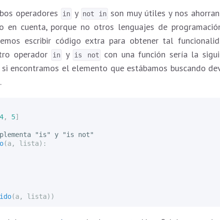
mbos operadores
y
son muy útiles y nos ahorran
in
not in
lo en cuenta, porque no otros lenguajes de programación
bemos escribir código extra para obtener tal funcionali
tro operador
y
con una función sería la sigu
in
is not
a y si encontramos el elemento que estábamos buscando 
.
4
,
5
]
o
(
a
,
lista
):
ido
(
a
,
lista
))