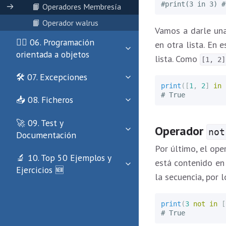
📙 Operadores Membresía
📙 Operador walrus
Vamos a darle una
🏄‍♂️ 06. Programación
en otra lista. En 
orientada a objetos
lista. Como
[1, 2]
🛠 07. Excepciones
print
([
1
,
2
]
in
📥 08. Ficheros
🚀 09. Test y
Operador
not
Documentación
Por último, el op
🔬 10. Top 50 Ejemplos y
está contenido en
Ejercicios 🆕
la secuencia, por 
print
(
3
not
in
[