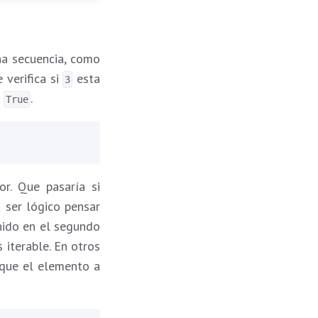
na secuencia, como
 verifica si
esta
3
s
.
True
r. Que pasaría si
 ser lógico pensar
nido en el segundo
 iterable. En otros
 que el elemento a