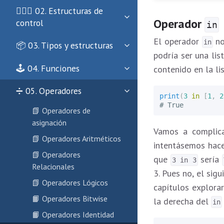
🏄🏻‍♀️ 02. Estructuras de
Operador
control
in
El operador
no
in
📦 03. Tipos y estructuras
podría ser una lis
🕹 04. Funciones
contenido en la li
➗ 05. Operadores
print
(
3
in
[
1
,
2
📗 Operadores de
asignación
Vamos a complica
📗 Operadores Aritméticos
intentásemos hace
📗 Operadores
que
sería
3 in 3
Relacionales
3. Pues no, el sig
📗 Operadores Lógicos
capítulos explora
📙 Operadores Bitwise
la derecha del
in
📙 Operadores Identidad