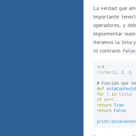
La verdad que a
importante tener
operadores, y de
implementar nues
iteramos la list
lo contrario
False
a
=
3
lista
=
[
1
,
2
,
3
,
def
estaContenid
for
l
in
lista
:
if
a
==
l
:
return
True
return
False
print
(
estaConten