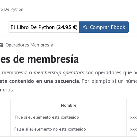
El Libro De Python (
24.95 €
)
📂 Comprar Ebook
📙 Operadores Membresía
es de membresía
e membresía o
membership operators
son operadores que 
sta contenido en una secuencia
. Por ejemplo si un núm
meros.
Nombre
True si el elemento esta contenido
xxx
False si el elemento no esta contenido
xxx