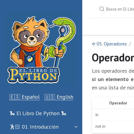
➗ 05. Operadores
Operador
Los operadores d
si un elemento e
en una lista de nú
🇪🇸 Español
🇺🇸 English
Operador
🐍 El Libro De Python 🐍
in
🕺🏻 01. Introducción
not in