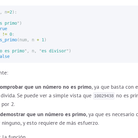
,
n
=
2
):
s primo
"
)
rue
!=
0
:
s_primo
(
num
,
n
+
1
)
o es primo
"
,
n
,
"
es divisor
"
)
alse
nte:
 comprobar que un número no es primo
, ya que basta con 
divida. Se puede ver a simple vista que
no es pri
10029438
 por 2.
il demostrar que un número es primo
, ya que es necesario
r ninguno, y esto requiere de más esfuerzo.
la función.