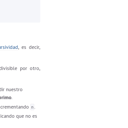
ursividad
, es decir,
visible por otro,
ir nuestro
primo
.
ncrementando
.
n
dicando que no es