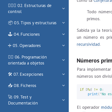
como la
Conjetur
🏄🏻‍♀️ 02. Estructuras de
control
Todo número
primos.
📦 03. Tipos y estructuras
Sabida ya la teo
🕹 04. Funciones
un número es pr
recursividad
.
➗ 05. Operadores
🏄‍♂️ 06. Programación
Números prim
orientada a objetos
Para implementar
🛠 07. Excepciones
números son divis
📥 08. Ficheros
if
D
%
d
!=
0
:
print
(
"
No es
🚀 09. Test y
Documentación
El operador
módu