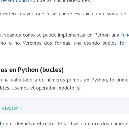
a de Goldbach
son de lo más interesantes.
 entero mayor que 5 se puede escribir como suma de 
ría, veamos como se puede implementar en Python una
fun
imo o no. Veremos dos formas, una usando bucles
for
y
os en Python (bucles)
 una calculadora de números primos en Python, lo primer
ibles. Usamos el operador módulo
.
%
 divisor
"
)
lo
nos devuelve el resto de la división entre dos números