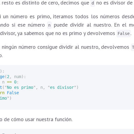
 el resto es distinto de cero, decimos que
no es divisor d
d
si un número es primo, iteramos todos los números des
ando si ese número
puede dividir al nuestro. En el 
n
divisor, ya sabemos que no es primo y devolvemos
.
False
io ningún número consigue dividir al nuestro, devolvemos
o.
):
ge
(
2
,
num
):
n
==
0
:
t
(
"
No es primo
"
,
n
,
"
es divisor
"
)
rn
False
imo
"
)
 de cómo usar nuestra función.