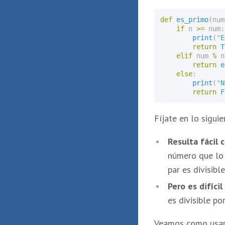
def
es_primo
(
num
if
n
>=
num
:
print
(
"
E
return
T
elif
num
%
n
return
e
else
:
print
(
"
N
return
F
Fíjate en lo siguie
Resulta fácil
número que lo 
par es divisible
Pero es difíc
es divisible po
Veamos como usar 