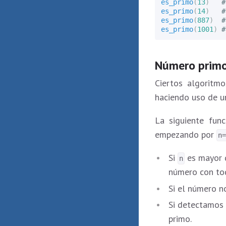
es_primo
(
13
)
es_primo
(
14
)
es_primo
(
887
)
es_primo
(
1001
)
Número primos
Ciertos algoritm
haciendo uso de u
La siguiente fun
empezando por
n
Si
es mayor q
n
número con tod
Si el número n
Si detectamos 
primo.