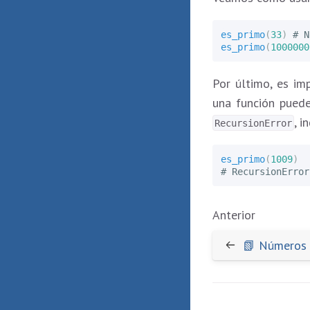
es_primo
(
33
)
es_primo
(
1000000
Por último, es im
una función puede
, i
RecursionError
es_primo
(
1009
)
Anterior
📗 Números 