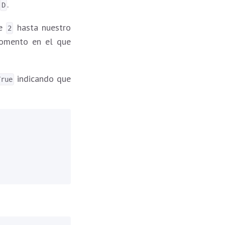
e
.
D
de
hasta nuestro
2
momento en el que
indicando que
True