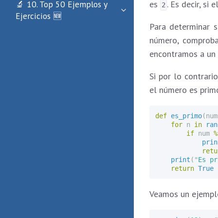
es
. Es decir, si
🔬 10. Top 50 Ejemplos y
2
Ejercicios 🆕
Para determinar 
número, comprob
encontramos a un 
Si por lo contrar
el número es prim
def
es_primo
(
num
for
n
in
ran
if
num
%
prin
retu
print
(
"
Es pr
return
True
Veamos un ejemplo